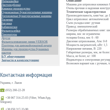
Описание
Ниткошвейки
Машина для штриховки книжных б
Листоподборки
Очень прочная и надежная констру
Книжное производство
Технические характеристики
Одноножевые бумагорезальные машины
Производительность, книг/час: до 
Трехножевые бумагорезальные машины
Цикл штриховки: автоматический
Тиснение
Съем-укладка книг: ручная
Биговки
Привод: пневматический
Бабинорезки
Размеры обрабатываемых книг: ши
Фальцесклейки
ширина, мм: не ограничена:
Ламинаторы
толщина блока, мм: 6 - 60
Другое
Давление штрихования, Атм: 0-8
Фальцесклеивающие линии VERSOR
Мощность нагревателей, кВт: 1,5
Плоттеры для широкоформатной печати
Напряжение питания, В: 220
Машины для производства бумажных
Габаритные размеры, мм, не более
пакетов
Масса, не более, кг: 100
Б/У оборудование
Индикаторы и электронная регулир
Запчасти и комплектующие
Возможен вариант как с ручным, т
Контактная информация
Украина, г. Львов
(032) 260-22-28
+38 067 314-25-03 (Viber, WhatsApp,
Telegram)
+38 050 317-33-90