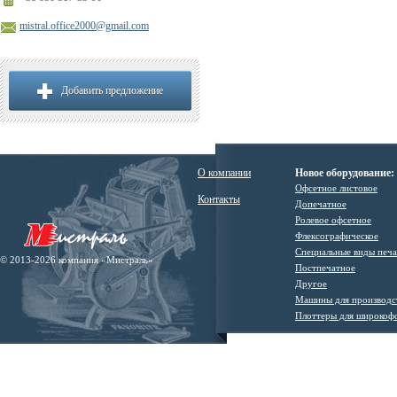
mistral.office2000@gmail.com
Добавить предложение
О компании
Новое оборудование:
Офсетное листовое
Контакты
Допечатное
Ролевое офсетное
Флексографическое
Специальные виды печ
© 2013-2026 компания «Мистраль»
Постпечатное
Другое
Машины для производс
Плоттеры для широкоф