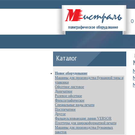
О
полиграфическое оборудование
Каталог
Новое оборудование
Машины для производства бумажной тары и
упаковки
Офсетное листовое
Допечатное
Ролевое офсетное
Флексографическое
Специальные виды печати
Постпечатное
Другое
Фальцесклеивающие линии VERSOR
Плоттеры для широкоформатной печати
Машины для производства бумажных
пакетов