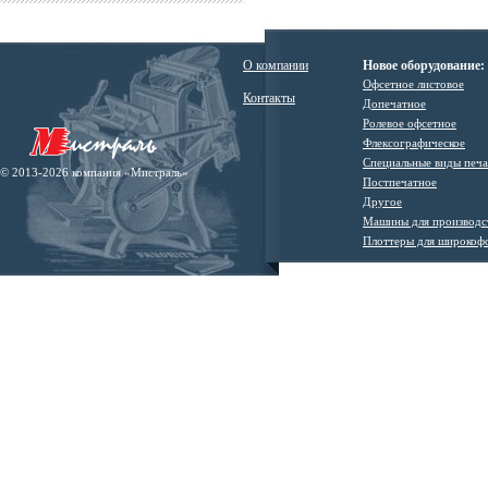
О компании
Новое оборудование:
Офсетное листовое
Контакты
Допечатное
Ролевое офсетное
Флексографическое
Специальные виды печ
© 2013-2026 компания «Мистраль»
Постпечатное
Другое
Машины для производс
Плоттеры для широкоф