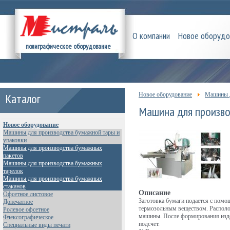
О компании
Новое оборудо
полиграфическое оборудование
Каталог
Новое оборудование
Машины д
Машина для произво
Новое оборудование
Машины для производства бумажной тары и
упаковки
Машины для производства бумажных
пакетов
Машины для производства бумажных
тарелок
Машины для производства бумажных
стаканов
Описание
Офсетное листовое
Заготовка бумаги подается с пом
Допечатное
термозольным веществом. Располож
Ролевое офсетное
машины. После формирования изде
Флексографическое
подсчет.
Специальные виды печати