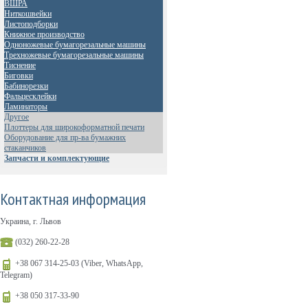
ВШРА
Ниткошвейки
Листоподборки
Книжное производство
Одноножевые бумагорезальные машины
Трехножевые бумагорезальные машины
Тиснение
Биговки
Бабинорезки
Фальцесклейки
Ламинаторы
Другое
Плоттеры для широкоформатной печати
Оборудование для пр-ва бумажних
стаканчиков
Запчасти и комплектующие
Контактная информация
Украина, г. Львов
(032) 260-22-28
+38 067 314-25-03 (Viber, WhatsApp,
Telegram)
+38 050 317-33-90