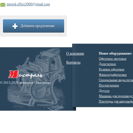
mistral.office2000@gmail.com
Добавить предложение
О компании
Новое оборудование:
Офсетное листовое
Контакты
Допечатное
Ролевое офсетное
Флексографическое
Специальные виды печ
© 2013-2026 компания «Мистраль»
Постпечатное
Другое
Машины для производс
Плоттеры для широкоф