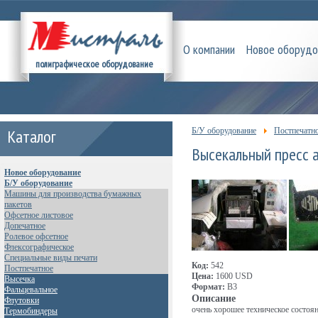
О компании
Новое оборудо
полиграфическое оборудование
Каталог
Б/У оборудование
Постпечатн
Высекальный пресс 
Новое оборудование
Б/У оборудование
Машины для производства бумажных
пакетов
Офсетное листовое
Допечатное
Ролевое офсетное
Флексографическое
Специальные виды печати
Код:
542
Постпечатное
Цена:
1600 USD
Высечка
Формат:
В3
Фальцевальное
Описание
Флутовки
очень хорошее техническое состоя
Термобиндеры