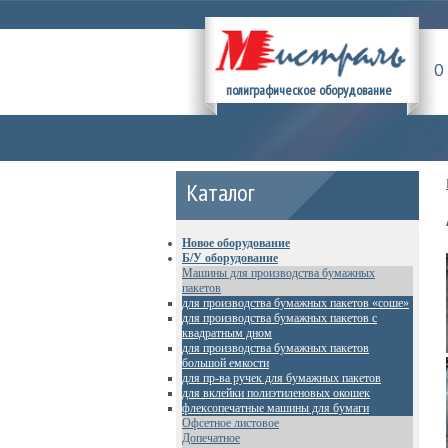
О
полиграфическое оборудование
Каталог
Новое оборудование
Б/У оборудование
Машины для производства бумажных
пакетов
для производства бумажных пакетов «соше»
для производства бумажных пакетов с
квадратным дном
для производства бумажных пакетов
большой емкости
для пр-ва ручек для бумажных пакетов
для вклейки полиэтиленовых окошек
флексопечатные машины для бумаги
Офсетное листовое
Допечатное