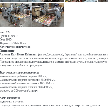
Код:
127
Цена:
14500 EUR
Год:
1985
Формат:
650x650 мм
Количество отпечатков:
-
Описание
Автомат
Karl Heinz Kohmann
(пр-во Дюссельдорф, Германия) для вклейки окошек из п
чая, шоколада, элитных алкогольных напитков, игрушек, автозапчастей, хлопьев, макар
Прозрачное окошко позволяет покупателю в момент выбора визуально оценить продукт 
конкурентоспособность продукции.
Технические характеристики:
максимальная рабочая ширина 700 мм,
максимальный формат заготовки 650x650 мм,
минимальный формат заготовки 100x100 мм,
максимальный формат окошка 260x450 мм,
скорость до 300 метров/минуту.
Комплектация:
податчик заготовок,
секция размотки плёнки, включая штанги и кронштейны для закрепления рулонов,