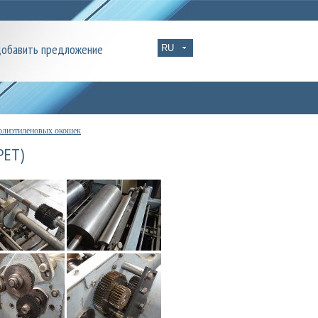
обавить предложение
полиэтиленовых окошек
PET)