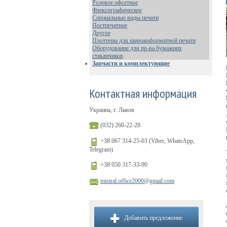
Ролевое офсетное
Флексографическое
Специальные виды печати
Постпечатное
Другое
Плоттеры для широкоформатной печати
Оборудование для пр-ва бумажних
стаканчиков
Запчасти и комплектующие
Контактная информация
Украина, г. Львов
(032) 260-22-28
+38 067 314-25-03 (Viber, WhatsApp,
Telegram)
+38 050 317-33-90
mistral.office2000@gmail.com
Добавить предложение