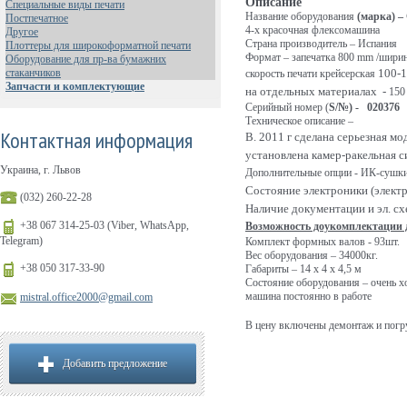
Описание
Специальные виды печати
Название оборудования
(марка) –
Постпечатное
4-х красочная флексомашина
Другое
Страна производитель – Испания
Плоттеры для широкоформатной печати
Формат – запечатка 800 mm /шири
Оборудование для пр-ва бумажних
стаканчиков
100-1
скорость печати крейсерская
Запчасти и комплектующие
на отдельных материалах -
150
Серийный номер (
S
/№) - 020376
Техническое описание –
Контактная информация
В. 2011 г сделана серьезная мо
установлена камер-ракельная с
Украина, г. Львов
Дополнительные опции - ИК-сушк
Состояние электроники (элект
(032) 260-22-28
Наличие документации и эл. сх
+38 067 314-25-03 (Viber, WhatsApp,
Возможность доукомплектации 
Telegram)
Комплект формных валов - 93шт.
Вес оборудования – 34000кг.
+38 050 317-33-90
Габариты – 14 х 4 х 4,5 м
Состояние оборудования – очень 
машина постоянно в работе
mistral.office2000@gmail.com
В цену включены демонтаж и погру
Добавить предложение