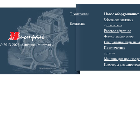
О компании
Новое оборудование:
Офсетное листовое
Контакты
Допечатное
Ролевое офсетное
Флексографическое
Специальные виды печ
© 2013-2026 компания «Мистраль»
Постпечатное
Другое
Машины для производс
Плоттеры для широкоф